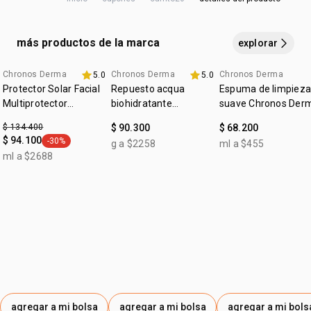
producto para mantener su efectividad. reaplica siempre,
:
edad sugerida
18+
después de sudoración intensa, nadar o bañarse, secarse
cruelty free
con toalla y durante la exposición al sol.
más productos de la marca
explorar
vegano
:
Chronos Derma
Chronos Derma
Chronos Derma
ocasión
protección solar
5.0
5.0
Protector Solar Facial
Repuesto acqua
Espuma de limpieza
:
tipo de piel
todo tipo de piel
Multiprotector
biohidratante
suave Chronos Der
Aclarador FPS 50+
renovador Chronos
:
textura
leve
$ 134.400
$ 90.300
$ 68.200
Derma
$ 94.100
-30%
g a $2258
ml a $455
general.tag -30%
ml a $2688
agregar a mi bolsa
agregar a mi bolsa
agregar a mi bols