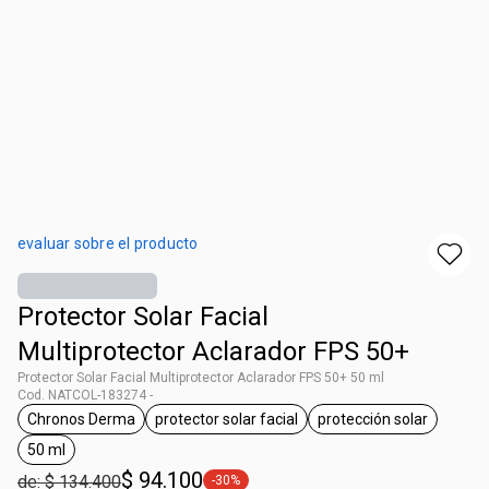
evaluar sobre el producto
Protector Solar Facial
Multiprotector Aclarador FPS 50+
Protector Solar Facial Multiprotector Aclarador FPS 50+ 50 ml
Cod. NATCOL-183274 -
Chronos Derma
protector solar facial
protección solar
general.tag Chronos Derma
general.tag protector solar facial
general.tag prote
50 ml
general.tag 50 ml
$ 94.100
de: $ 134.400
-30%
general.tag -30%