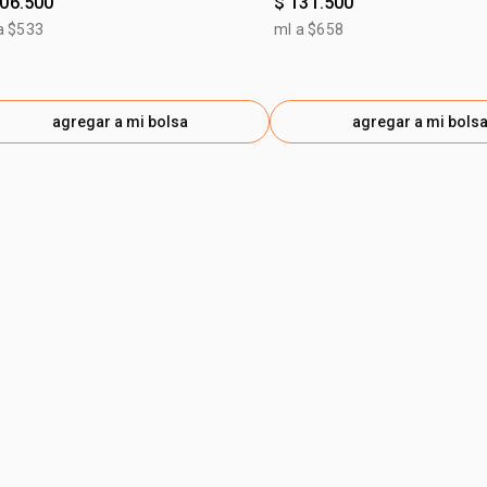
106.500
$ 131.500
a $533
ml a $658
agregar a mi bolsa
agregar a mi bols