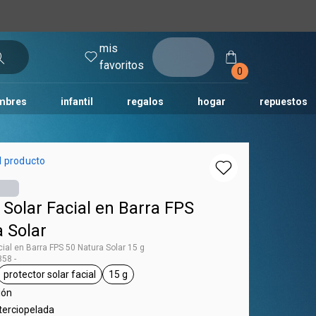
mis
entrar
favoritos
0
mbres
infantil
regalos
hogar
repuestos
tododia
una
humor
l producto
 Solar Facial en Barra FPS
 Solar
cial en Barra FPS 50 Natura Solar 15 g
58 -
protector solar facial
15 g
tag Natura Solar
general.tag protector solar facial
general.tag 15 g
ión
terciopelada