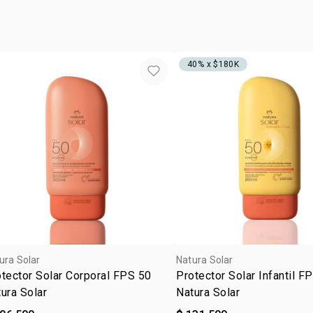
exposición al
•
con tecnolo
tipo de
en la protec
• resistente
textur
hasta la alt
zona d
actividades
40% x $180K
•
sin fraganc
•
aprobado 
ura Solar
Natura Solar
tector Solar Corporal FPS 50
Protector Solar Infantil F
ura Solar
Natura Solar