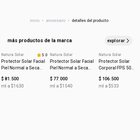
• fragancia refrescante:
con complejo de notas acuosas y
cruelty free
aplica
en abundancia
30 minutos antes de la exposición
frutas frescas, evoca memorias vibrantes de los
al sol
. es necesario reaplicar el producto para mantener
momentos al sol
vegano
su efectividad. siempre
reaplica
después de sudoración
inicio
•
aniversario
•
detalles del producto
•
empaque práctico y sostenible: tapa anti-arena y
:
intensa, nadar o bañarse, secarse con toalla y durante la
tipo de piel
todo tipo de piel
envases con 100% PE verde
exposición al sol.
•
aprobado por consumidores de
todos los tonos de piel
.
más productos de la marca
explorar
Natura Solar
Natura Solar
Natura Solar
5.0
4u al 40%
4u al 40%
Protector Solar Facial
Protector Solar Facial
Protector Solar
Piel Normal a Seca
Piel Normal a Seca
Corporal FPS 50
FPS 70 Natura Solar
FPS 50 Natura Solar
Natura Solar
$ 81.500
$ 77.000
$ 106.500
ml a $1630
ml a $1540
ml a $533