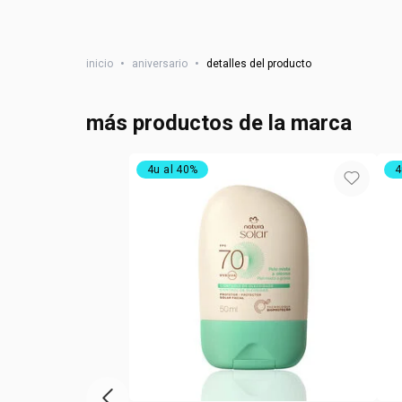
inicio
•
aniversario
•
detalles del producto
más productos de la marca
4u al 40%
4