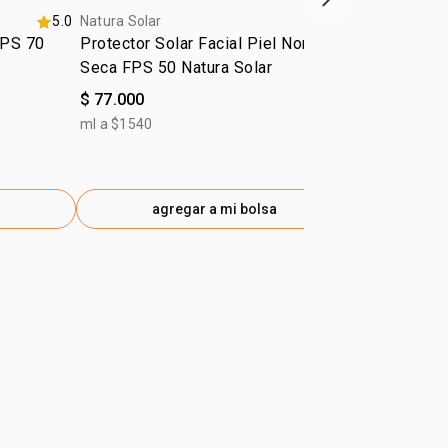
próximo item
5.0
Natura Solar
Natura Solar
FPS 70
Protector Solar Facial Piel Normal a
Protector So
Seca FPS 50 Natura Solar
Natura Solar
$ 77.000
$ 131.500
ml a $1540
ml a $658
a
agregar a mi bolsa
ag