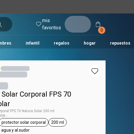
mis
entrar
favoritos
0
mbres
infantil
regalos
hogar
repuestos
tododia
una
humor
 Solar Corporal FPS 70
olar
rporal FPS 70 Natura Solar 200 ml
08 -
protector solar corporal
200 ml
tag Natura Solar
general.tag protector solar corporal
general.tag 200 ml
l agua y al sudor