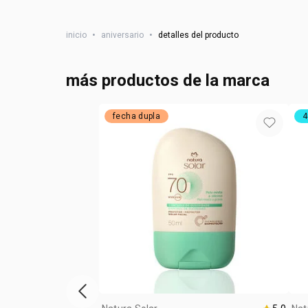
inicio
•
aniversario
•
detalles del producto
más productos de la marca
fecha dupla
4
ítem anterior