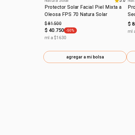
Natura Solar
5.0
Nat
Protector Solar Facial Piel Mixta a
Pro
Oleosa FPS 70 Natura Solar
Se
$ 81.500
$ 
$ 40.750
-50%
ml 
general.tag -50%
ml a $1630
agregar a mi bolsa