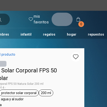
mis
entrar
favoritos
0
mbres
infantil
regalos
hogar
repuestos
tododia
una
humor
l producto
 Solar Corporal FPS 50
olar
rporal FPS 50 Natura Solar 200 ml
14 -
protector solar corporal
200 ml
tag Natura Solar
general.tag protector solar corporal
general.tag 200 ml
l agua y al sudor
ra