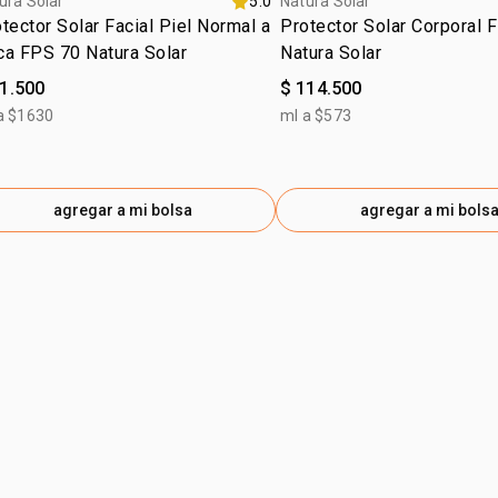
ura Solar
5.0
Natura Solar
CROSSPOLY
tector Solar Facial Piel Normal a
Protector Solar Corporal 
GLUCOSIDE
ca FPS 70 Natura Solar
Natura Solar
PENTAERYT
81.500
$ 114.500
HYDROXYHY
a $1630
ml a $573
INGA EDULI
EXTRACT / 
PROPYLENE
THEOBROMA
agregar a mi bolsa
agregar a mi bols
THEOBROMA
TOCOPHERO
HYDROXYAC