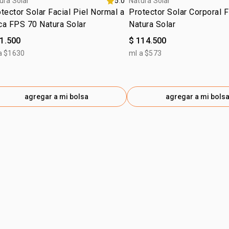
ura Solar
5.0
Natura Solar
CROSSPOLY
tector Solar Facial Piel Normal a
Protector Solar Corporal 
GLUCOSIDE
ca FPS 70 Natura Solar
Natura Solar
PENTAERYT
81.500
$ 114.500
HYDROXYHY
a $1630
ml a $573
INGA EDULI
EXTRACT / 
PROPYLENE
THEOBROMA
agregar a mi bolsa
agregar a mi bols
THEOBROMA
TOCOPHERO
HYDROXYAC