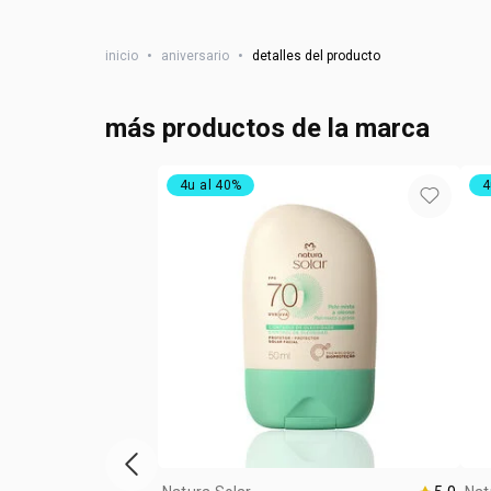
inicio
•
aniversario
•
detalles del producto
más productos de la marca
4u al 40%
4
ítem anterior