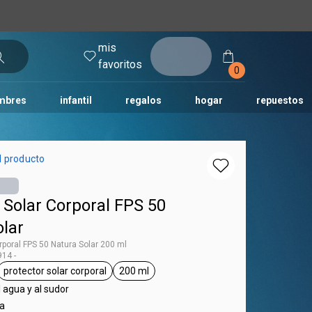
mis
entrar
favoritos
0
mbres
infantil
regalos
hogar
repuestos
tododia
una
humor
l producto
 Solar Corporal FPS 50
olar
rporal FPS 50 Natura Solar 200 ml
14 -
protector solar corporal
200 ml
tag Natura Solar
general.tag protector solar corporal
general.tag 200 ml
l agua y al sudor
ra