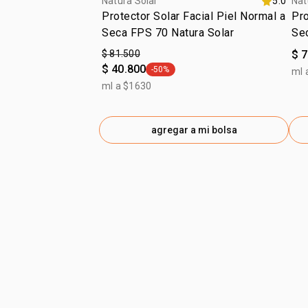
Natura Solar
5.0
Nat
Protector Solar Facial Piel Normal a
Pro
Seca FPS 70 Natura Solar
Se
$ 81.500
$ 
$ 40.800
-50%
ml 
general.tag -50%
ml a $1630
agregar a mi bolsa