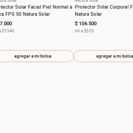
ura Solar
Natura Solar
CROSSPOLY
tector Solar Facial Piel Normal a
Protector Solar Corporal 
GLUCOSIDE
ca FPS 50 Natura Solar
Natura Solar
PENTAERYT
77.000
$ 106.500
HYDROXYHY
a $1540
ml a $533
INGA EDULI
EXTRACT / 
PROPYLENE
THEOBROMA
agregar a mi bolsa
agregar a mi bols
THEOBROMA
TOCOPHERO
HYDROXYAC