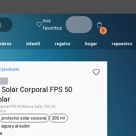
mis
entrar
favoritos
0
mbres
infantil
regalos
hogar
repuestos
tododia
una
humor
l producto
 Solar Corporal FPS 50
olar
rporal FPS 50 Natura Solar 200 ml
14 -
protector solar corporal
200 ml
tag Natura Solar
general.tag protector solar corporal
general.tag 200 ml
l agua y al sudor
ra