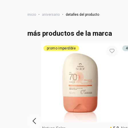
inicio
•
aniversario
•
detalles del producto
más productos de la marca
promo imperdible
4
ítem anterior