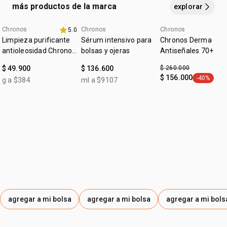
con toalla y durante la exposición al sol
más productos de la marca
explorar
:
tipo de piel
mixta a grasa
Chronos
Chronos
Chronos
5.0
4u al 40%
Limpieza purificante
Sérum intensivo para
Chronos Derma
antioleosidad Chronos
bolsas y ojeras
Antiseñales 70+
Derma
$ 49.900
$ 136.600
$ 260.000
$ 156.000
-40%
g a $384
ml a $9107
general.ta
agregar a mi bolsa
agregar a mi bolsa
agregar a mi bols