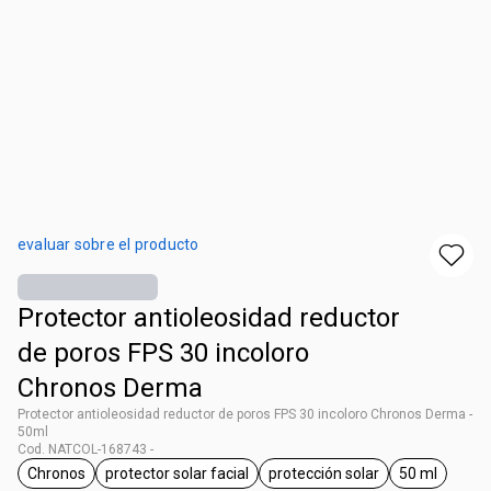
evaluar sobre el producto
Protector antioleosidad reductor
de poros FPS 30 incoloro
Chronos Derma
Protector antioleosidad reductor de poros FPS 30 incoloro Chronos Derma -
50ml
Cod. NATCOL-168743 -
Chronos
protector solar facial
protección solar
50 ml
general.tag Chronos
general.tag protector solar facial
general.tag protección s
general.ta