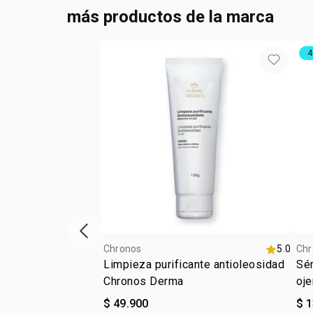
más productos de la marca
4
ítem anterior
Chronos
5.0
Chr
Limpieza purificante antioleosidad
Sér
Chronos Derma
oje
$ 49.900
$ 