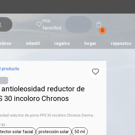
mis
entrar
favoritos
0
mbres
infantil
regalos
hogar
repuestos
tododia
una
humor
l producto
 antioleosidad reductor de
S 30 incoloro Chronos
osidad reductor de poros FPS 30 incoloro Chronos Derma -
43 -
tector solar facial
protección solar
50 ml
ag Chronos
general.tag protector solar facial
general.tag protección solar
general.tag 50 ml