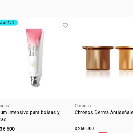
ocasió
durante la e
tipo de
u al 40%
onos
Chronos
um intensivo para bolsas y
Chronos Derma Antiseñal
ras
136.600
$ 260.000