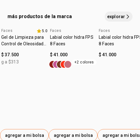
• zona de aplicación: ojos y cejas
CELLULOSE.
• incolora
más productos de la marca
explorar
• dale volumen a las cejas
• para todes
• fácil de aplicar
Faces
Faces
Faces
5.0
4u al 40%
4u al 40%
*las imágenes son ilustrativas, este producto esta en una
Gel de Limpieza para
Labial color hidra FPS
Labial color hidra F
posición cenital. el contenido de cada producto es el
Control de Oleosidad
8 Faces
8 Faces
indicado en su descripción
Faces
$ 37.500
$ 41.000
$ 41.000
g a $313
+2 colores
agregar a mi bolsa
agregar a mi bolsa
agregar a mi bols