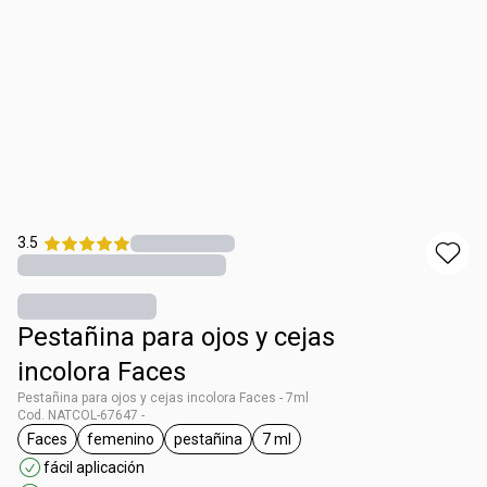
3.5
Pestañina para ojos y cejas
incolora Faces
Pestañina para ojos y cejas incolora Faces - 7ml
Cod. NATCOL-67647 -
Faces
femenino
pestañina
7 ml
general.tag Faces
general.tag femenino
general.tag pestañina
general.tag 7 ml
fácil aplicación