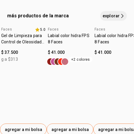
• zona de aplicación: ojos y cejas
CELLULOSE.
• incolora
más productos de la marca
explorar
• dale volumen a las cejas
• para todes
• fácil de aplicar
Faces
Faces
Faces
5.0
4u al 40%
4u al 40%
*las imágenes son ilustrativas, este producto esta en una
Gel de Limpieza para
Labial color hidra FPS
Labial color hidra F
posición cenital. el contenido de cada producto es el
Control de Oleosidad
8 Faces
8 Faces
indicado en su descripción
Faces
$ 37.500
$ 41.000
$ 41.000
g a $313
+2 colores
agregar a mi bolsa
agregar a mi bolsa
agregar a mi bols