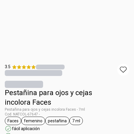
3.5
Pestañina para ojos y cejas
incolora Faces
Pestañina para ojos y cejas incolora Faces - 7ml
Cod. NATCOL-67647 -
Faces
femenino
pestañina
7 ml
general.tag Faces
general.tag femenino
general.tag pestañina
general.tag 7 ml
fácil aplicación