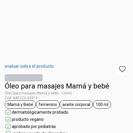
evaluar sobre el producto
Óleo para masajes Mamá y bebé
Óleo para masajes Mamá y bebé - 100ml
Cod. NATCOL-92815 -
Mamá y Bebé
femenino
aceite corporal
100 ml
general.tag Mamá y Bebé
general.tag femenino
general.tag aceite corporal
general.tag 100 
dermatológicamente probado
producto vegano
aprobado por pediatras