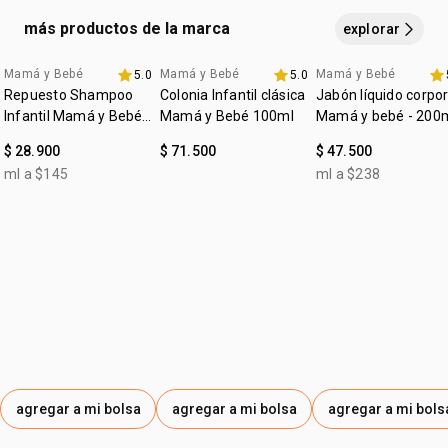
más productos de la marca
explorar
Mamá y Bebé
Mamá y Bebé
Mamá y Bebé
5.0
5.0
4u al 40%
4u al 40%
Repuesto Shampoo
Colonia Infantil clásica
Jabón líquido corpor
Infantil Mamá y Bebé
Mamá y Bebé 100ml
Mamá y bebé - 200
200ml
$ 28.900
$ 71.500
$ 47.500
ml a $145
ml a $238
agregar a mi bolsa
agregar a mi bolsa
agregar a mi bols