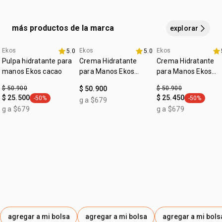
:
muñeca.
tipo de piel
todo tipo de piel
:
tipo de tratamiento
tono y brillo
más productos de la marca
explorar
Ekos
Ekos
Ekos
5.0
5.0
promo imperdible
4u al 40%
fecha dupla
Pulpa hidratante para
Crema Hidratante
Crema Hidratante
manos Ekos cacao
para Manos Ekos
para Manos Ekos
Maracujá
Castaña
$ 50.900
$ 50.900
$ 50.900
$ 25.500
$ 25.450
-50%
-50%
g a $679
general.tag -50%
general.tag
g a $679
g a $679
agregar a mi bolsa
agregar a mi bolsa
agregar a mi bols