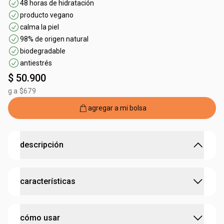
48 horas de hidratación
producto vegano
calma la piel
98% de origen natural
biodegradable
antiestrés
$ 50.900
g a $679
agregar a mi bolsa
descripción
48 horas de hidratación para las manos con la potencia
características
antiestrés del maracuyá.
•
crema de manos hecha con
aceite bruto de maracuyá
,
rico en ácidos grasos esenciales
:
contiene bioactivo
maracuyá
•
promueve hidratación prolongada
cómo usar