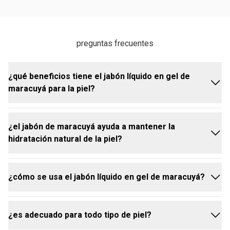
preguntas frecuentes
¿qué beneficios tiene el jabón líquido en gel de
maracuyá para la piel?
¿el jabón de maracuyá ayuda a mantener la
el jabón líquido en gel de maracuyá ofrece una
hidratación natural de la piel?
experiencia de limpieza suave y sensorial, con
múltiples beneficios para el cuidado diario:
respeta y mantiene la hidratación natural de la piel.
¿cómo se usa el jabón líquido en gel de maracuyá?
proporciona hasta un 95% de acción calmante
sí. el jabón en gel de maracuyá está formulado para
gracias al aceite bruto de maracuyá.
preservar la hidratación natural de la piel, evitando la
ayuda a reequilibrar y suavizar la piel, combatiendo
resequedad y fortaleciendo su barrera protectora, al
¿es adecuado para todo tipo de piel?
los signos de estrés.
mismo tiempo que proporciona una limpieza
aplica el producto sobre la piel húmeda, excepto en
deja un aroma fresco y relajante que aporta
efectiva y delicada.