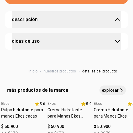
descripción
hidratación y frescor tropical para tu piel
dicas de uso
• producto que hidrata profundamente
• combina la suavidad del maracuyá con ingredientes
naturales
aplicar sobre la piel limpia y seca, masajeando
• ofrece una experiencia sensorial única
suavemente hasta su completa absorción
• textura ligera que se absorbe rápidamente
• proporciona hidratación durante todo el día
inicio
•
nuestros productos
•
detalles del producto
• deja la piel con una fragancia tropical envolvente
• ideal para el uso diario
más productos de la marca
explorar
Ekos
Ekos
Ekos
5.0
5.0
4u al 40%
4u al 40%
4u al 40%
Pulpa hidratante para
Crema Hidratante
Crema Hidratante
manos Ekos cacao
para Manos Ekos
para Manos Ekos
Castaña
Maracujá
$ 50.900
$ 50.900
$ 50.900