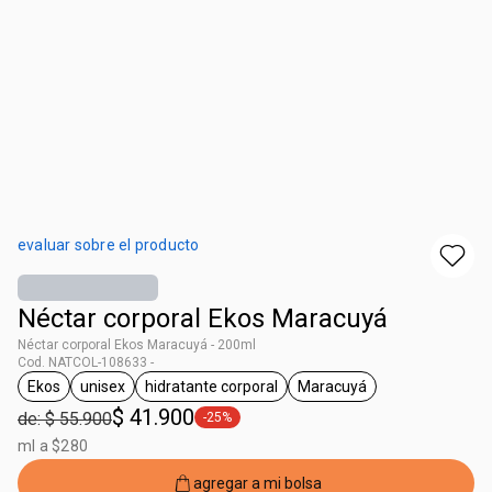
evaluar sobre el producto
Néctar corporal Ekos Maracuyá
Néctar corporal Ekos Maracuyá - 200ml
Cod. NATCOL-108633 -
Ekos
unisex
hidratante corporal
Maracuyá
general.tag Ekos
general.tag unisex
general.tag hidratante corporal
general.tag Maracuyá
$ 41.900
de: $ 55.900
-25%
general.tag -25%
ml a $280
agregar a mi bolsa