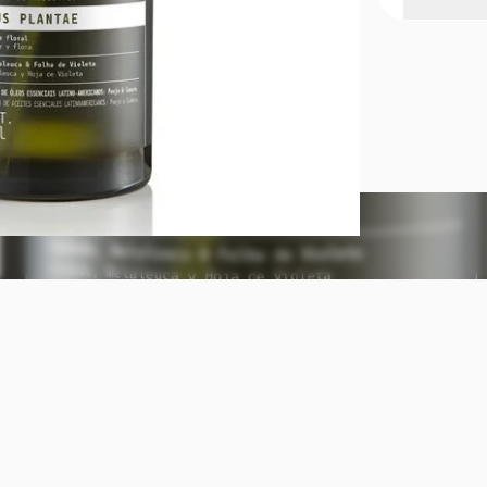
Bienestar p
Con notas ve
Plantae Amb
sofisticada 
naturaleza.
introspecci
acogedor y s
crueldad Ve
quieras per
la cantidad 
de 30 centím
Natura Both