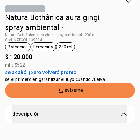
Natura Bothânica aura gingi
spray ambiental -
Natura Bothânica aura gingi spray ambiental - 230 ml
Cod. NATCOL-139804 -
Bothanica
Femenino
230 ml
general.tag Bothanica
general.tag Femenino
general.tag 230 ml
$ 120.000
ml a $522
se acabó, ¡pero volverá pronto!
sé el primero en garantizar el tuyo cuando vuelva.
avísame
descripción
Bienestar para su hogar y cuerpo.
Transforma tu espacio en un refugio de vitalidad y