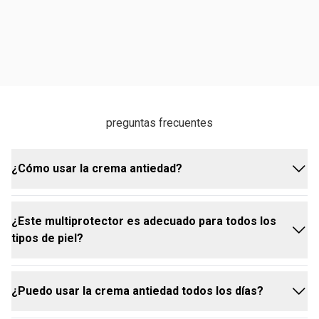
preguntas frecuentes
¿Cómo usar la crema antiedad?
¿Este multiprotector es adecuado para todos los
Aplique el Multiprotector Antiedad FPS 50 Chronos
tipos de piel?
Derma todos los días, por la mañana, como el último
paso de su rutina de cuidado de la piel. Extienda
uniformemente por el rostro y el cuello, evitando el
¿Puedo usar la crema antiedad todos los días?
área de los ojos
Sí, el Multiprotector Antiedad FPS 50 Chronos
Derma está formulado para ser eficaz en todos los