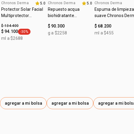
:
tipo de tratamiento
reducción de arrugas y líneas
• uniformiza la textura del tono de piel. Día. Todo tipo de
Chronos Derma
Chronos Derma
Chronos Derma
5.0
5.0
piel. Rapida absorcion y facil de aplicar. Sensacion de piel
Protector Solar Facial
Repuesto acqua
Espuma de limpieza
de expresión
limpia
Multiprotector
biohidratante
suave Chronos Der
*las imágenes son ilustrativas, este producto esta en una
Aclarador FPS 50+
renovador Chronos
$ 134.400
$ 90.300
$ 68.200
posición cenital. el contenido de cada producto es el
Derma
$ 94.100
-30%
indicado en su descripción
g a $2258
ml a $455
general.tag -30%
ml a $2688
agregar a mi bolsa
agregar a mi bolsa
agregar a mi bols