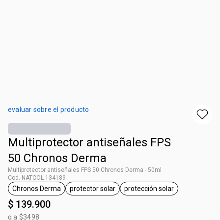
evaluar sobre el producto
Multiprotector antiseñales FPS
50 Chronos Derma
Multiprotector antiseñales FPS 50 Chronos Derma - 50ml
Cod. NATCOL-134189 -
Chronos Derma
protector solar
protección solar
general.tag Chronos Derma
general.tag protector solar
general.tag protección 
$ 139.900
g a $3498