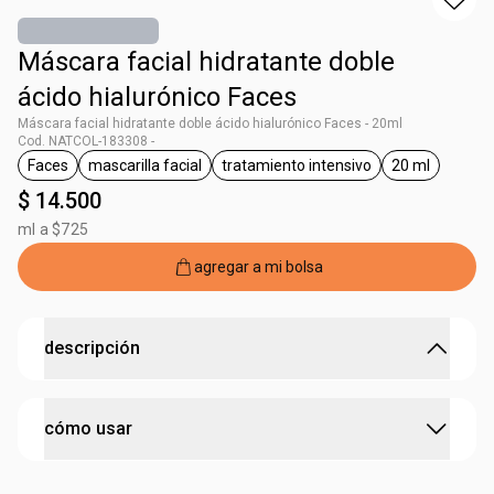
Máscara facial hidratante doble
ácido hialurónico Faces
Máscara facial hidratante doble ácido hialurónico Faces - 20ml
Cod. NATCOL-183308 -
Faces
mascarilla facial
tratamiento intensivo
20 ml
general.tag Faces
general.tag mascarilla facial
general.tag tratamiento inte
general.tag
$ 14.500
ml a $725
agregar a mi bolsa
descripción
Controla el exceso de brillo y purifica la piel oleosa sin
cómo usar
resecarla.
La Máscara Facial Hidratante con Doble Ácido Hialurónico
de Natura diseñada especialmente para pieles grasas,
1. limpiar y secar completamente la piel 2. colocar la