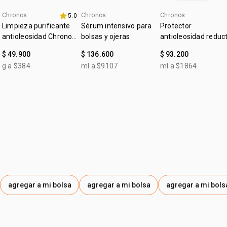
Chronos
Chronos
Chronos
5.0
4u al 40%
Limpieza purificante
Sérum intensivo para
Protector
antioleosidad Chronos
bolsas y ojeras
antioleosidad reduc
Derma
de poros FPS 30
$ 49.900
$ 136.600
$ 93.200
incoloro Chronos
g a $384
ml a $9107
ml a $1864
Derma
agregar a mi bolsa
agregar a mi bolsa
agregar a mi bols