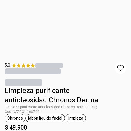
5.0
Limpieza purificante
antioleosidad Chronos Derma
Limpieza purificante antioleosidad Chronos Derma - 130g
Cod. NATCOL-168744 -
Chronos
jabón líquido facial
limpieza
general.tag Chronos
general.tag jabón líquido facial
general.tag limpieza
$ 49.900