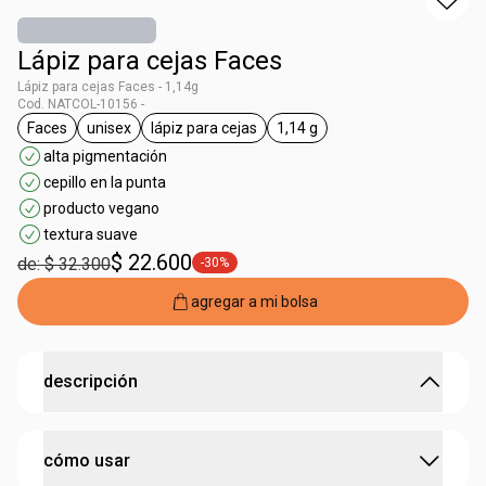
Lápiz para cejas Faces
Lápiz para cejas Faces - 1,14g
Cod. NATCOL-10156 -
Faces
unisex
lápiz para cejas
1,14 g
general.tag Faces
general.tag unisex
general.tag lápiz para cejas
general.tag 1,14 g
alta pigmentación
cepillo en la punta
producto vegano
textura suave
$ 22.600
de: $ 32.300
-30%
general.tag -30%
agregar a mi bolsa
descripción
cejas definidas, naturales y perfectas todo el día
cómo usar
• cejas naturalmente rellenadas
• fácil de aplicar