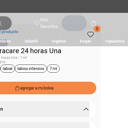
mis
entrar
favoritos
0
l producto
mbres
infantil
regalos
hogar
repuestos
tracare 24 horas Una
4 horas Una - 7 ml
74 -
tododia
una
humor
labial
labios intensos
7 ml
Una
ral.tag unisex
general.tag labial
general.tag labios intensos
general.tag 7 ml
agregar a mi bolsa
ón
ensamente y protege los labios durante todo el