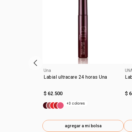
ítem anterior
Una
UN
Labial ultracare 24 horas Una
Lab
$ 62.500
$ 
+3 colores
agregar a mi bolsa