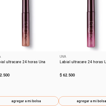
Textura lige
Ideal para to
Modo de u
Aplicar dire
durante el d
antes del ma
A
UNA
ial ultracare 24 horas Una
Labial ultracare 24 horas 
Contenido:
7 ml
62.500
$ 62.500
Las imágene
posición fr
indicado en
agregar a mi bolsa
agregar a mi bols
Sobre la ma