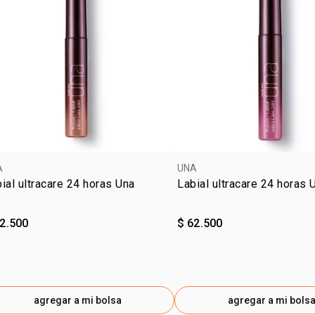
Textura lige
Ideal para to
Modo de u
Aplicar dire
durante el d
antes del ma
A
UNA
ial ultracare 24 horas Una
Labial ultracare 24 horas 
Contenido:
7 ml
62.500
$ 62.500
Las imágene
posición fr
indicado en
agregar a mi bolsa
agregar a mi bols
Sobre la ma