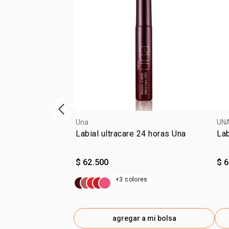
ítem anterior
Una
UN
Labial ultracare 24 horas Una
Lab
$ 62.500
$ 
+3 colores
agregar a mi bolsa