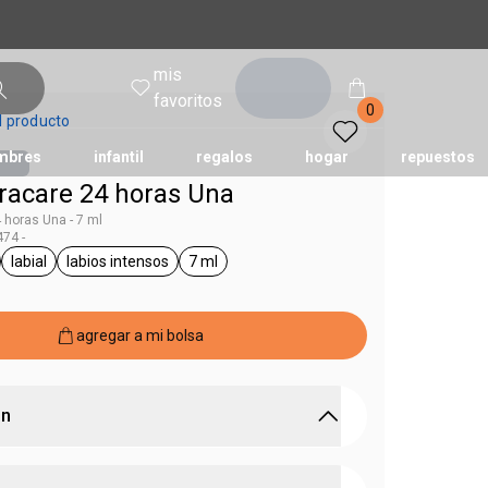
mis
entrar
favoritos
0
l producto
mbres
infantil
regalos
hogar
repuestos
tracare 24 horas Una
4 horas Una - 7 ml
74 -
tododia
una
humor
labial
labios intensos
7 ml
Una
ral.tag unisex
general.tag labial
general.tag labios intensos
general.tag 7 ml
agregar a mi bolsa
ón
ensamente y protege los labios durante todo el