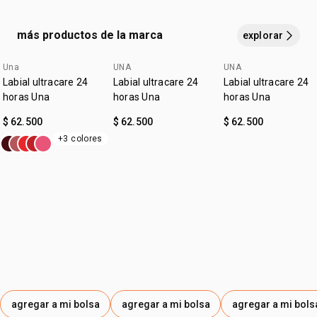
Enriquecido con ingredientes nutritivos, su fórmula actúa
como una barrera protectora contra la resequedad, el
más productos de la marca
explorar
clima extremo y los agentes contaminantes. Ideal para
uso diario, este labial se absorbe con facilidad, dejando los
Una
UNA
UNA
labios visiblemente más suaves, rellenos y confortables.
Labial ultracare 24
Labial ultracare 24
Labial ultracare 24
Su presentación en envase de 7 ml es práctica para llevar
horas Una
horas Una
horas Una
a todas partes y aplicar cuantas veces lo necesites.
$ 62.500
$ 62.500
$ 62.500
+3 colores
Beneficios
Hidratación continua por 24 horas.
Ayuda a reparar labios agrietados.
Suaviza, nutre y protege.
Textura ligera con rápida absorción.
Ideal para todo tipo de piel.
agregar a mi bolsa
agregar a mi bolsa
agregar a mi bols