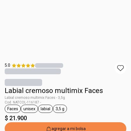
5.0
Labial cremoso multimix Faces
Labial cremoso multimix Faces - 3,5g
Cod. NATCOL-116187 -
Faces
unisex
labial
3,5 g
general.tag Faces
general.tag unisex
general.tag labial
general.tag 3,5 g
$ 21.900
agregar a mi bolsa