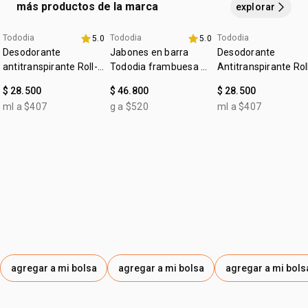
evitando la raíz
. enjuaga a continuación.
más productos de la marca
y 1 mascarilla concentrada cronocapilar repara 250 ml.
explorar
paso 3
aplica
la mascarilla capilar en el cabello húmedo,
evitando
Tododia
Tododia
Tododia
5.0
5.0
4u al 40%
la raíz
, y deja
actuar por 3 minutos
+20% off
. enjuaga a
4u al 40%
Desodorante
Jabones en barra
Desodorante
continuación.
antitranspirante Roll-
Tododia frambuesa y
Antitranspirante Rol
on Leche de algodón
pimienta rosa
on Tododia Piel
$ 28.500
$ 46.800
$ 28.500
Uniforme
ml a $407
g a $520
ml a $407
agregar a mi bolsa
agregar a mi bolsa
agregar a mi bols