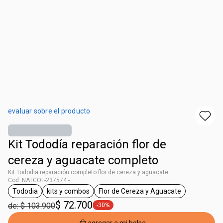
evaluar sobre el producto
Kit Tododía reparación flor de
cereza y aguacate completo
Kit Tododia reparación completo flor de cereza y aguacate
Cod. NATCOL-237574 -
Tododia
kits y combos
Flor de Cereza y Aguacate
general.tag Tododia
general.tag kits y combos
general.tag Flor de Cerez
$ 72.700
de: $ 103.900
-30%
general.tag -30%