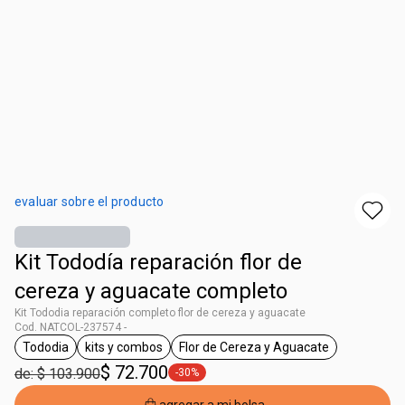
evaluar sobre el producto
Kit Tododía reparación flor de
cereza y aguacate completo
Kit Tododia reparación completo flor de cereza y aguacate
Cod. NATCOL-237574 -
Tododia
kits y combos
Flor de Cereza y Aguacate
general.tag Tododia
general.tag kits y combos
general.tag Flor de Cerez
$ 72.700
de: $ 103.900
-30%
general.tag -30%