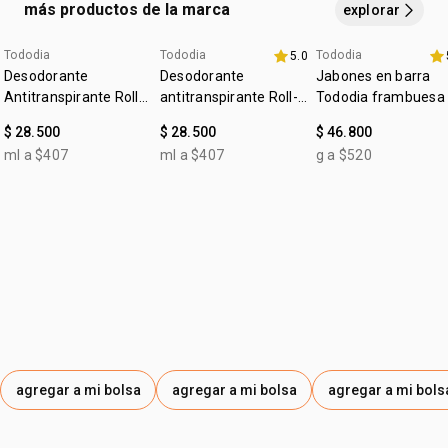
evitando la raíz
. enjuaga a continuación.
más productos de la marca
y 1 mascarilla concentrada cronocapilar repara 250 ml.
explorar
paso 3
aplica
la mascarilla capilar en el cabello húmedo,
evitando
Tododia
Tododia
Tododia
5.0
40% x $180K
la raíz
, y deja
actuar por 3 minutos
40% x $180K
. enjuaga a
Desodorante
Desodorante
Jabones en barra
continuación.
Antitranspirante Roll-
antitranspirante Roll-
Tododia frambuesa 
on Tododia Piel
on Leche de algodón
pimienta rosa
$ 28.500
$ 28.500
$ 46.800
Uniforme
ml a $407
ml a $407
g a $520
agregar a mi bolsa
agregar a mi bolsa
agregar a mi bols