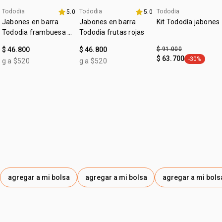
Tododia
Tododia
Tododia
5.0
5.0
+20% off
+20% off
exclusivo online
Jabones en barra
Jabones en barra
Kit Tododía jabones
Tododia frambuesa y
Tododia frutas rojas
pimienta rosa
$ 46.800
$ 46.800
$ 91.000
$ 63.700
-30%
g a $520
g a $520
general.tag
agregar a mi bolsa
agregar a mi bolsa
agregar a mi bols