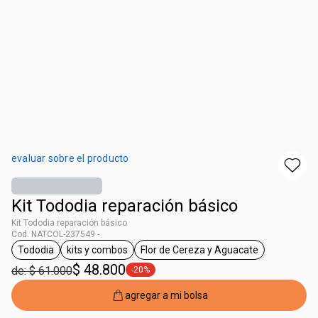
evaluar sobre el producto
Kit Tododia reparación básico
Kit Tododia reparación básico
Cod. NATCOL-237549 -
Tododia
kits y combos
Flor de Cereza y Aguacate
general.tag Tododia
general.tag kits y combos
general.tag Flor de Cerez
$ 48.800
de: $ 61.000
-20%
general.tag -20%
agregar a mi bolsa