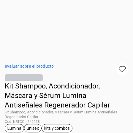
evaluar sobre el producto
Kit Shampoo, Acondicionador,
Máscara y Sérum Lumina
Antiseñales Regenerador Capilar
Kit Shampoo, Acondicionador, Máscara y Sérum Lumina Antiseñales
Regenerador Capilar
Cod. NATCOL-249058 -
Lumina
unisex
kits y combos
general.tag Lumina
general.tag unisex
general.tag kits y combos