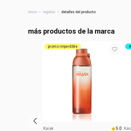
inicio
•
regalos
•
detalles del producto
más productos de la marca
promo imperdible
4
ítem anterior
Kaiak
5.0
Kai