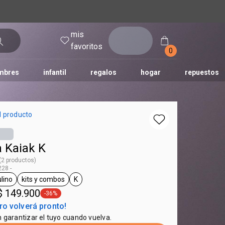
mis
entrar
favoritos
0
mbres
infantil
regalos
hogar
repuestos
tododia
una
humor
l producto
a Kaiak K
 (2 productos)
28 -
lino
kits y combos
K
 Kaiak
eneral.tag masculino
general.tag kits y combos
general.tag K
$ 149.900
-36%
general.tag -36%
ro volverá pronto!
n garantizar el tuyo cuando vuelva.