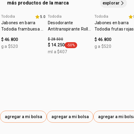
por todo el largo del cabello,
evitando la raíz. enjuaga
a
más productos de la marca
explorar
continuación.
Tododia
Tododia
Tododia
5.0
+20% off
fecha dupla
+20% off
Jabones en barra
Desodorante
Jabones en barra
Tododia frambuesa y
Antitranspirante Roll-
Tododia frutas rojas
pimienta rosa
on Tododia Piel
$ 46.800
$ 28.500
$ 46.800
Uniforme
$ 14.250
-50%
g a $520
g a $520
general.tag -50%
ml a $407
agregar a mi bolsa
agregar a mi bolsa
agregar a mi bols