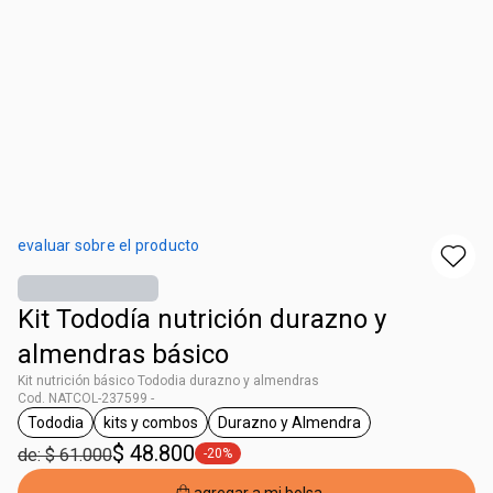
evaluar sobre el producto
Kit Tododía nutrición durazno y
almendras básico
Kit nutrición básico Tododia durazno y almendras
Cod. NATCOL-237599 -
Tododia
kits y combos
Durazno y Almendra
general.tag Tododia
general.tag kits y combos
general.tag Durazno y Almen
$ 48.800
de: $ 61.000
-20%
general.tag -20%