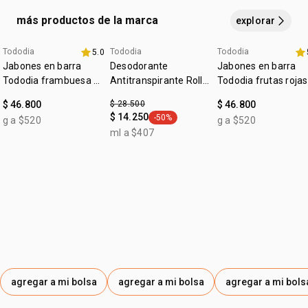
aplica el
acondicionador
en el cabello mojado.
distribuye
1 acondicionador hidratante 280 ml
por todo el largo del cabello,
evitando la raíz. enjuaga
a
más productos de la marca
1 mascarilla hidratante 250 ml
explorar
continuación.
paso 3
Tododia
Tododia
Tododia
5.0
+20% off
aplica
la mascarilla capilar en el cabello húmedo,
fecha dupla
+20% off
evitando
Jabones en barra
Desodorante
Jabones en barra
la raíz
, y deja
actuar por 3 minutos
. enjuaga a
Tododia frambuesa y
Antitranspirante Roll-
Tododia frutas rojas
continuación.
pimienta rosa
on Tododia Piel
$ 46.800
$ 28.500
$ 46.800
Uniforme
$ 14.250
-50%
g a $520
g a $520
general.tag -50%
ml a $407
agregar a mi bolsa
agregar a mi bolsa
agregar a mi bols