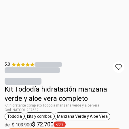
5.0
Kit Tododía hidratación manzana
verde y aloe vera completo
Kit hidratante completo Tododia manzana verde y aloe vera
Cod. NATCOL-237582 -
Tododia
kits y combos
Manzana Verde y Aloe Vera
general.tag Tododia
general.tag kits y combos
general.tag Manzana Verd
$ 72.700
de: $ 103.900
-30%
general.tag -30%