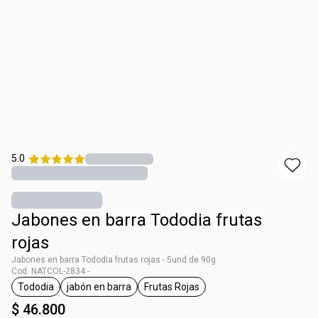
5.0
Jabones en barra Tododia frutas
rojas
Jabones en barra Tododia frutas rojas - 5und de 90g
Cod. NATCOL-2834 -
Tododia
jabón en barra
Frutas Rojas
general.tag Tododia
general.tag jabón en barra
general.tag Frutas Rojas
$ 46.800