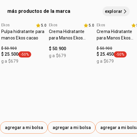
caja con 4 jabones en barra de 100 gramos cada uno,
siendo 1 castaña, 1 maracuyá, 1 ucuuba y 1 andiroba.
más productos de la marca
explorar
Ekos
Ekos
Ekos
5.0
5.0
promo imperdible
4u al 40%
fecha dupla
Pulpa hidratante para
Crema Hidratante
Crema Hidratante
manos Ekos cacao
para Manos Ekos
para Manos Ekos
Maracujá
Castaña
$ 50.900
$ 50.900
$ 50.900
$ 25.500
$ 25.450
-50%
-50%
g a $679
general.tag -50%
general.tag
g a $679
g a $679
agregar a mi bolsa
agregar a mi bolsa
agregar a mi bols