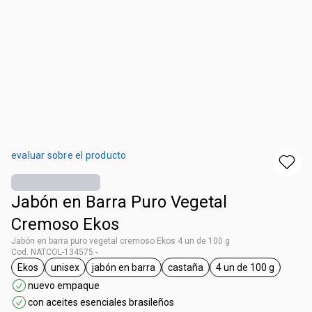
evaluar sobre el producto
Jabón en Barra Puro Vegetal
Cremoso Ekos
Jabón en barra puro vegetal cremoso Ekos 4 un de 100 g
Cod. NATCOL-134575 -
Ekos
unisex
jabón en barra
castaña
4 un de 100 g
general.tag Ekos
general.tag unisex
general.tag jabón en barra
general.tag castaña
general.tag 4 u
nuevo empaque
con aceites esenciales brasileños