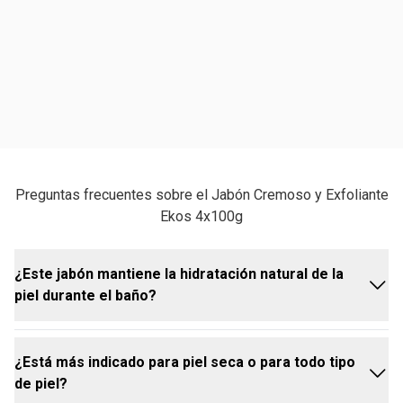
Preguntas frecuentes sobre el Jabón Cremoso y Exfoliante
Ekos 4x100g
¿Este jabón mantiene la hidratación natural de la
piel durante el baño?
¿Está más indicado para piel seca o para todo tipo
Sí. Limpia sin resecar y ayuda a mantener la
de piel?
hidratación natural de la piel durante el baño. Su