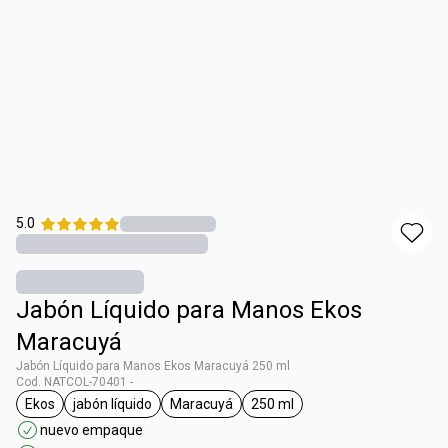
5.0
Jabón Líquido para Manos Ekos
Maracuyá
Jabón Líquido para Manos Ekos Maracuyá 250 ml
Cod. NATCOL-70401 -
Ekos
jabón líquido
Maracuyá
250 ml
general.tag Ekos
general.tag jabón líquido
general.tag Maracuyá
general.tag 250 ml
nuevo empaque