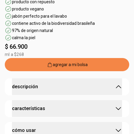
producto con repuesto
producto vegano
jabón perfecto para el lavabo
contiene activo de la biodiversidad brasileña
97% de origen natural
calma la piel
$ 66.900
ml a $268
agregar a mi bolsa
descripción
manos limpias y perfumadas con la fragancia relajante
características
del maracuyá
• limpia suavemente y perfuma
las manos
•
jabón vegano que
mantiene el pH
de la piel
:
contiene activo
maracuyá
•
hecho con
aceite bruto de maracuyá
, rico en ácidos
cómo usar