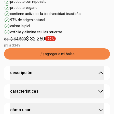
producto con repuesto
producto vegano
contiene activo de la biodiversidad brasileña
97% de origen natural
calma la piel
exfolia y elimina células muertas
$ 32.250
de: $ 64.500
-50%
general.tag -50%
ml a $349
agregar a mi bolsa
descripción
limpia suavemente y exfolia con la potencia antiestrés
características
del maracuyá.
• elimina las células muertas
durante el baño
•
promueve una sensación de baño relajante
:
contiene activo
maracuyá
•
jabón vegano que
mantiene el pH
natural de la piel
cómo usar