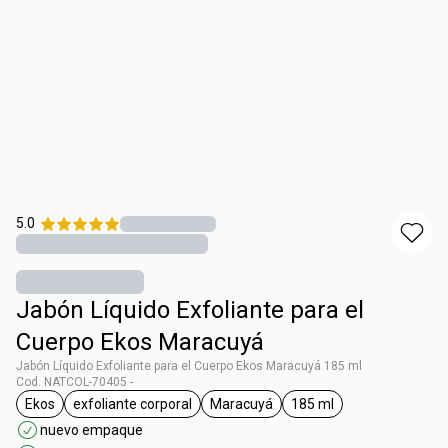
5.0
Jabón Líquido Exfoliante para el
Cuerpo Ekos Maracuyá
Jabón Líquido Exfoliante para el Cuerpo Ekos Maracuyá 185 ml
Cod. NATCOL-70405 -
Ekos
exfoliante corporal
Maracuyá
185 ml
general.tag Ekos
general.tag exfoliante corporal
general.tag Maracuyá
general.tag 185 ml
nuevo empaque