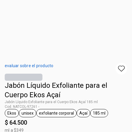
evaluar sobre el producto
Jabón Líquido Exfoliante para el
Cuerpo Ekos Açaí
Jabón Líquido Exfoliante para el Cuerpo Ekos Açaí 185 ml
Cod. NATCOL-97261 -
Ekos
unisex
exfoliante corporal
Açaí
185 ml
general.tag Ekos
general.tag unisex
general.tag exfoliante corporal
general.tag Açaí
general.tag 185 m
$ 64.500
ml a $349