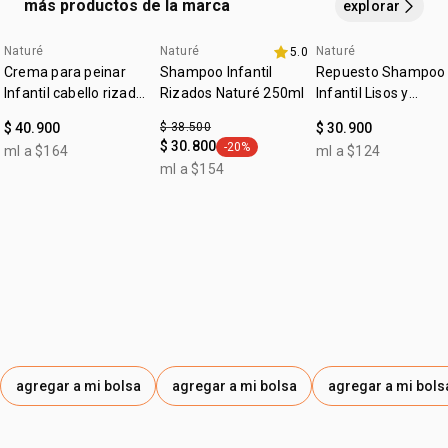
más productos de la marca
explorar
GLUCONATE, HYDROXYPROPYL GUAR, HEXYL CINNAMAL,
CITRIC ACID, LIMONENE, LINALOOL, SODIUM HYDROXIDE,
Naturé
Naturé
Naturé
5.0
4u al 40%
promo imperdible
4u al 40%
ORBIGNYA OLEIFERA SEED OIL, SODIUM CARBONATE,
Crema para peinar
Shampoo Infantil
Repuesto Shampoo
SODIUM CHLORIDE.
Infantil cabello rizado
Rizados Naturé 250ml
Infantil Lisos y
y crespo Naturé
Ondulados Naturé
$ 40.900
$ 38.500
$ 30.900
250ml
$ 30.800
-20%
ml a $164
ml a $124
general.tag -20%
ml a $154
agregar a mi bolsa
agregar a mi bolsa
agregar a mi bols