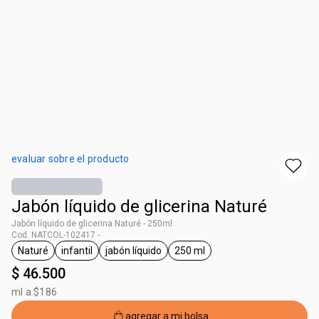
evaluar sobre el producto
Jabón líquido de glicerina Naturé
Jabón líquido de glicerina Naturé - 250ml
Cod. NATCOL-102417 -
Naturé
infantil
jabón líquido
250 ml
general.tag Naturé
general.tag infantil
general.tag jabón líquido
general.tag 250 ml
$ 46.500
ml a $186
agregar a mi bolsa