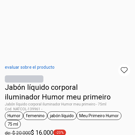
evaluar sobre el producto
Jabón líquido corporal
iluminador Humor meu primeiro
Jabón líquido corporal iluminador Humor meu primeiro - 75ml
Cod. NATCOL-139961 -
Humor
femenino
jabón líquido
Meu Primeiro Humor
general.tag Humor
general.tag femenino
general.tag jabón líquido
general.tag Meu P
75 ml
general.tag 75 ml
$ 16.000
de: $ 20.000
-20%
general.tag -20%