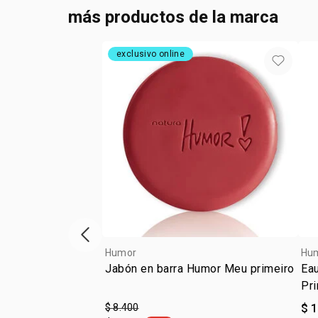
más productos de la marca
exclusivo online
ítem anterior
Humor
Hu
Jabón en barra Humor Meu primeiro
Ea
Pr
$ 8.400
$ 