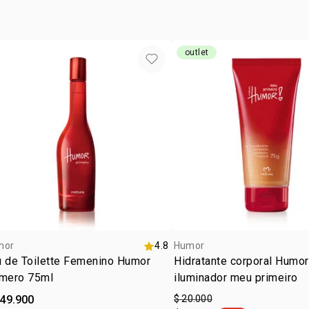
outlet
mor
4.8
Humor
u de Toilette Femenino Humor
Hidratante corporal Humor
imero 75ml
iluminador meu primeiro
149.900
$ 20.000