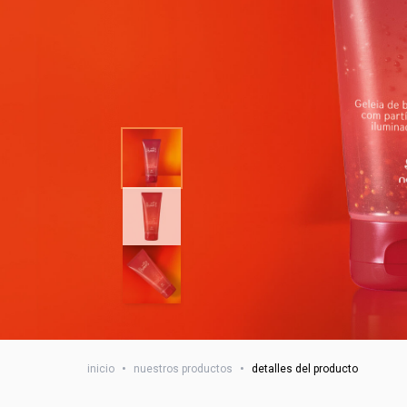
inicio
•
nuestros productos
•
detalles del producto