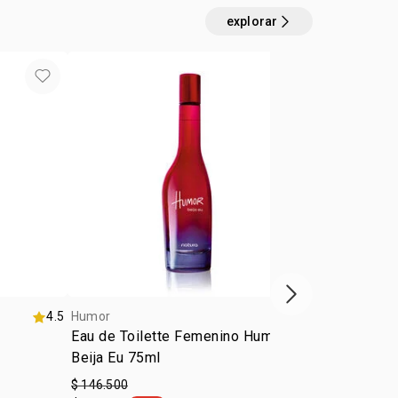
explorar
próximo item
4.5
Humor
4.5
Humor
Eau de Toilette Femenino Humor
Eau de Toil
Beija Eu 75ml
Me Beija 75
$ 146.500
$ 146.500