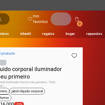
mis
entrar
favoritos
0
mbres
infantil
regalos
hogar
repuestos
tododia
una
humor
l producto
uido corporal iluminador
eu primeiro
poral iluminador Humor meu primeiro - 75ml
61 -
nino
jabón líquido corporal
g Humor
general.tag femenino
general.tag jabón líquido corporal
 Humor
ral.tag Meu Primeiro Humor
 16.000
-20%