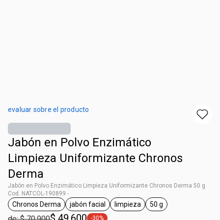
evaluar sobre el producto
Jabón en Polvo Enzimático
Limpieza Uniformizante Chronos
Derma
Jabón en Polvo Enzimático Limpieza Uniformizante Chronos Derma 50 g
Cod. NATCOL-190899 -
Chronos Derma
jabón facial
limpieza
50 g
general.tag Chronos Derma
general.tag jabón facial
general.tag limpieza
general.tag 50 g
$ 49.600
de: $ 70.900
-30%