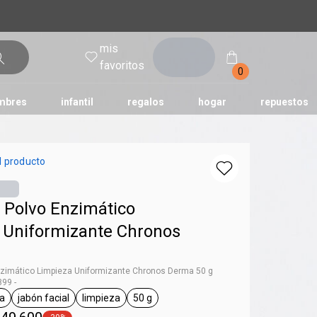
mis
entrar
favoritos
0
mbres
infantil
regalos
hogar
repuestos
tododia
una
humor
l producto
 Polvo Enzimático
 Uniformizante Chronos
nzimático Limpieza Uniformizante Chronos Derma 50 g
99 -
a
jabón facial
limpieza
50 g
l.tag Chronos Derma
general.tag jabón facial
general.tag limpieza
general.tag 50 g