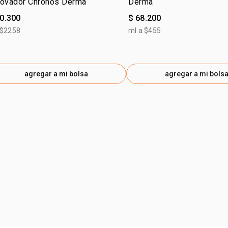
novador Chronos Derma
Derma
90.300
$ 68.200
 $2258
ml a $455
agregar a mi bolsa
agregar a mi bols