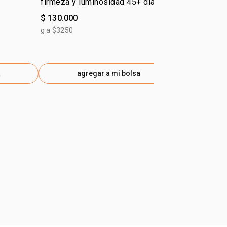
firmeza y luminosidad 45+ día
Chronos De
Chronos Derma
$ 130.000
$ 139.900
g a $3250
g a $3498
a
agregar a mi bolsa
ag