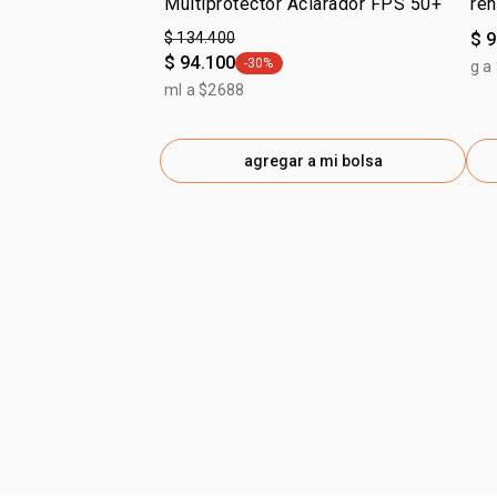
Multiprotector Aclarador FPS 50+
re
$ 134.400
$ 
$ 94.100
-30%
g a
general.tag -30%
ml a $2688
agregar a mi bolsa