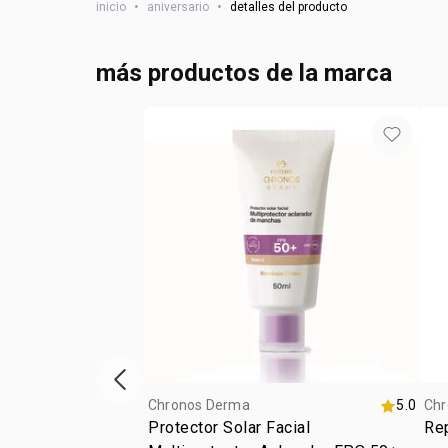
inicio
•
aniversario
•
detalles del producto
más productos de la marca
ítem anterior
Chronos Derma
5.0
Chr
Protector Solar Facial
Rep