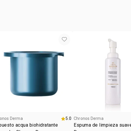
mezcla con 
HIDROXIPRO
ocasió
paso 4
SILÍCIO , 
tipo de
aplica el pr
DE SHINUS 
enjuaga ens
textur
CITRATO DE
zona d
onos Derma
5.0
Chronos Derma
uesto acqua biohidratante
Espuma de limpieza suav