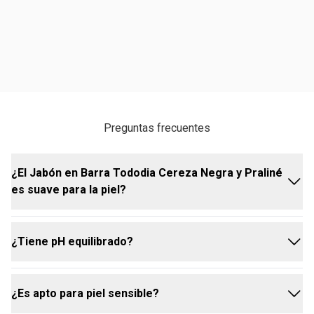
Preguntas frecuentes
¿El Jabón en Barra Tododia Cereza Negra y Praliné
es suave para la piel?
¿Tiene pH equilibrado?
Sí, es suave para la piel. Su fórmula con ingredientes
de origen natural ayuda a limpiar sin resecar,
manteniendo la piel cuidada y con una sensación
¿Es apto para piel sensible?
agradable después del uso.
Sí, cuenta con pH equilibrado, lo que ayuda a