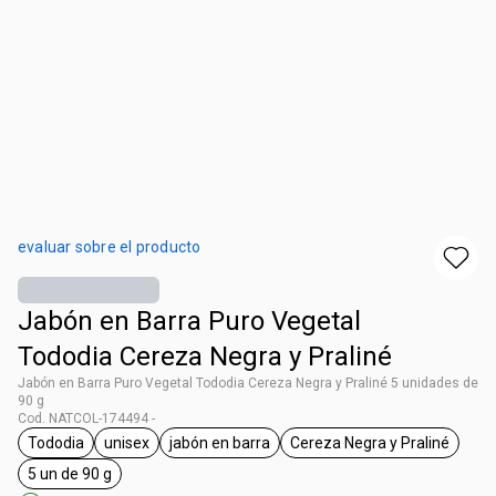
evaluar sobre el producto
Jabón en Barra Puro Vegetal
Tododia Cereza Negra y Praliné
Jabón en Barra Puro Vegetal Tododia Cereza Negra y Praliné 5 unidades de
90 g
Cod. NATCOL-174494 -
Tododia
unisex
jabón en barra
Cereza Negra y Praliné
general.tag Tododia
general.tag unisex
general.tag jabón en barra
general.tag Cerez
5 un de 90 g
general.tag 5 un de 90 g