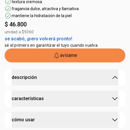
textura cremosa
fragancia dulce, atractiva y llamativa
mantiene la hidratación de la piel
$ 46.800
unidad a $9360
se acabó, ¡pero volverá pronto!
sé el primero en garantizar el tuyo cuando vuelva.
avísame
descripción
perfuma y limpia manteniendo la hidratación natural de
características
la piel.
•
fórmula con una cuidadosa combinación de ingredientes
de origen natural, que mantiene la
hidratación de tu piel
probado dermatológicamente
•
piel hidratada, perfumada y protegida
cómo usar
•
activo hidratante para una
limpieza profunda sin
cruelty free