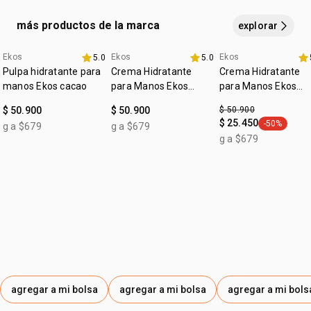
caja con 4 jabones en barra de 100 gramos cada uno,
siendo 1 castaña, 1 maracuyá, 1 ucuuba y 1 andiroba.
más productos de la marca
explorar
Ekos
Ekos
Ekos
5.0
5.0
4u al 40%
4u al 40%
fecha dupla
Pulpa hidratante para
Crema Hidratante
Crema Hidratante
manos Ekos cacao
para Manos Ekos
para Manos Ekos
Maracujá
Castaña
$ 50.900
$ 50.900
$ 50.900
$ 25.450
-50%
g a $679
g a $679
general.tag
g a $679
agregar a mi bolsa
agregar a mi bolsa
agregar a mi bols