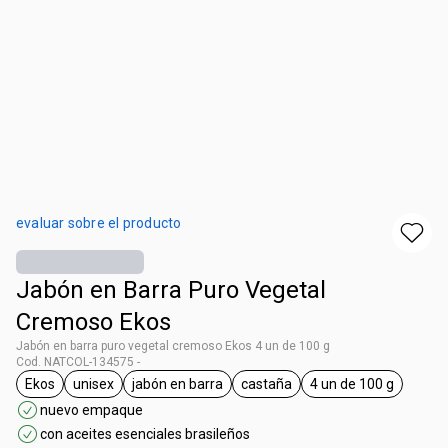
evaluar sobre el producto
Jabón en Barra Puro Vegetal
Cremoso Ekos
Jabón en barra puro vegetal cremoso Ekos 4 un de 100 g
Cod. NATCOL-134575 -
Ekos
unisex
jabón en barra
castaña
4 un de 100 g
general.tag Ekos
general.tag unisex
general.tag jabón en barra
general.tag castaña
general.tag 4 u
nuevo empaque
con aceites esenciales brasileños