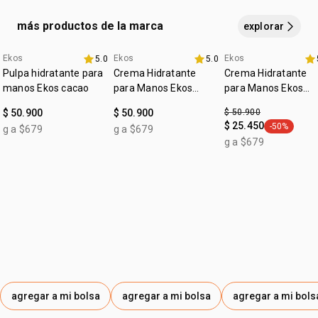
caja con 4 jabones en barra de 100 gramos cada uno,
siendo 1 castaña, 1 maracuyá, 1 ucuuba y 1 andiroba.
más productos de la marca
explorar
Ekos
Ekos
Ekos
5.0
5.0
4u al 40%
4u al 40%
fecha dupla
Pulpa hidratante para
Crema Hidratante
Crema Hidratante
manos Ekos cacao
para Manos Ekos
para Manos Ekos
Maracujá
Castaña
$ 50.900
$ 50.900
$ 50.900
$ 25.450
-50%
g a $679
g a $679
general.tag
g a $679
agregar a mi bolsa
agregar a mi bolsa
agregar a mi bols