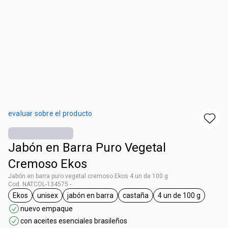
evaluar sobre el producto
Jabón en Barra Puro Vegetal
Cremoso Ekos
Jabón en barra puro vegetal cremoso Ekos 4 un de 100 g
Cod. NATCOL-134575 -
Ekos
unisex
jabón en barra
castaña
4 un de 100 g
general.tag Ekos
general.tag unisex
general.tag jabón en barra
general.tag castaña
general.tag 4 u
nuevo empaque
con aceites esenciales brasileños