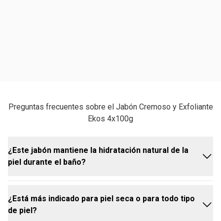
Preguntas frecuentes sobre el Jabón Cremoso y Exfoliante
Ekos 4x100g
¿Este jabón mantiene la hidratación natural de la
piel durante el baño?
¿Está más indicado para piel seca o para todo tipo
Sí. Limpia sin resecar y ayuda a mantener la
de piel?
hidratación natural de la piel durante el baño. Su