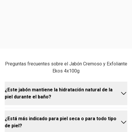
Preguntas frecuentes sobre el Jabón Cremoso y Exfoliante
Ekos 4x100g
¿Este jabón mantiene la hidratación natural de la
piel durante el baño?
¿Está más indicado para piel seca o para todo tipo
Sí. Limpia sin resecar y ayuda a mantener la
de piel?
hidratación natural de la piel durante el baño. Su