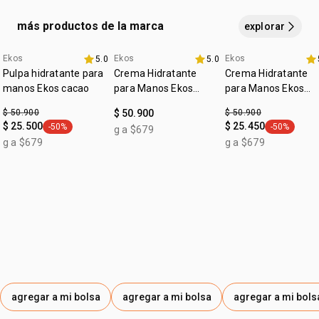
caja con 4 jabones en barra de 100 gramos cada uno,
siendo 1 castaña, 1 maracuyá, 1 ucuuba y 1 andiroba.
más productos de la marca
explorar
Ekos
Ekos
Ekos
5.0
5.0
promo imperdible
4u al 40%
fecha dupla
Pulpa hidratante para
Crema Hidratante
Crema Hidratante
manos Ekos cacao
para Manos Ekos
para Manos Ekos
Maracujá
Castaña
$ 50.900
$ 50.900
$ 50.900
$ 25.500
$ 25.450
-50%
-50%
g a $679
general.tag -50%
general.tag
g a $679
g a $679
agregar a mi bolsa
agregar a mi bolsa
agregar a mi bols