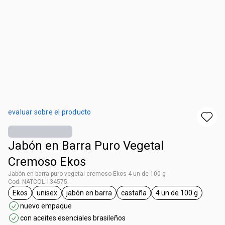
evaluar sobre el producto
Jabón en Barra Puro Vegetal
Cremoso Ekos
Jabón en barra puro vegetal cremoso Ekos 4 un de 100 g
Cod. NATCOL-134575 -
Ekos
unisex
jabón en barra
castaña
4 un de 100 g
general.tag Ekos
general.tag unisex
general.tag jabón en barra
general.tag castaña
general.tag 4 u
nuevo empaque
con aceites esenciales brasileños