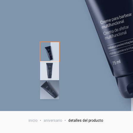
inicio
•
aniversario
•
detalles del producto