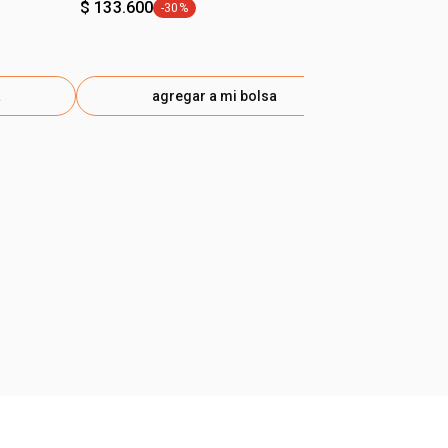
$ 133.600
$ 25.400
-30%
-40
general.tag -30%
gen
g a $212
a
agregar a mi bolsa
ag