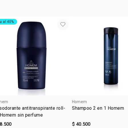
LAURATE, L
• tipo de pie
CITRONELLO
BUTYLCARBA
u al 40%
mem
Homem
odorante antitranspirante roll-
Shampoo 2 en 1 Homem
 Homem sin perfume
28.500
$ 40.500