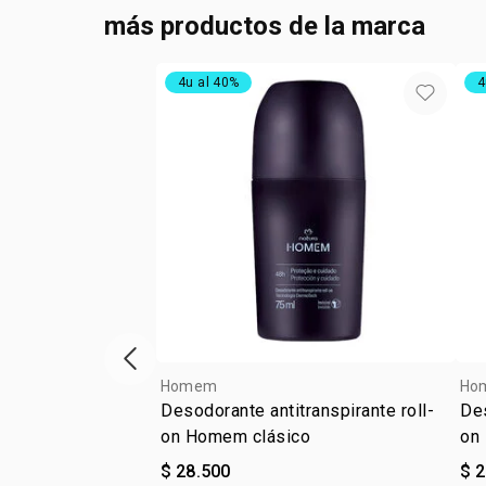
más productos de la marca
4u al 40%
4
ítem anterior
Homem
Ho
Desodorante antitranspirante roll-
Des
on Homem clásico
on
$ 28.500
$ 