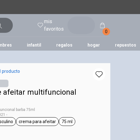
mis
entrar
favoritos
0
mbres
infantil
regalos
hogar
repuestos
tododia
una
humor
l producto
afeitar multifuncional
ncional barba 75ml
21 -
culino
crema para afeitar
75 ml
ag Homem
general.tag masculino
general.tag crema para afeitar
general.tag 75 ml