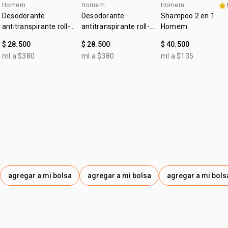
EXTRACT, PEG-4 DILAURATE, PEG-4 LAURATE, LINALOOL,
• cruelty free
Homem
Homem
Homem
4u al 40%
4u al 40%
COUMARIN, LIMONENE, PEG-90M, CITRONELLOL, BENZYL
• tipo de piel: todo tipo de piel
Desodorante
Desodorante
Shampoo 2 en 1
SALICYLATE, IODOPROPYNYL BUTYLCARBAMATE, PEG-
antitranspirante roll-
antitranspirante roll-
Homem
on Homem clásico
200, GERANIOL, CITRAL, EUGENOL.
on Homem sin
$ 28.500
$ 28.500
$ 40.500
perfume
ml a $380
ml a $380
ml a $135
agregar a mi bolsa
agregar a mi bolsa
agregar a mi bols