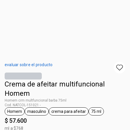
evaluar sobre el producto
Crema de afeitar multifuncional
Homem
Homem crm multfuncional barba 75ml
Cod. NATCOL-151021 -
Homem
masculino
crema para afeitar
75 ml
general.tag Homem
general.tag masculino
general.tag crema para afeitar
general.tag 75 ml
$ 57.600
ml a $768