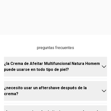
preguntas frecuentes
¿la Crema de Afeitar Multifuncional Natura Homem
puede usarse en todo tipo de piel?
¿necesito usar un aftershave después de la
sí, la crema es adecuada para todo tipo de piel,
crema?
proporcionando hidratación y protección durante y
después del afeitado