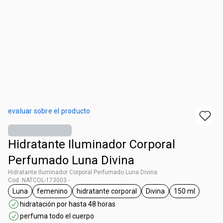
evaluar sobre el producto
Hidratante Iluminador Corporal
Perfumado Luna Divina
Hidratante Iluminador Corporal Perfumado Luna Divina
Cod. NATCOL-173003 -
Luna
femenino
hidratante corporal
Divina
150 ml
general.tag Luna
general.tag femenino
general.tag hidratante corporal
general.tag Divina
general.tag 
hidratación por hasta 48 horas
perfuma todo el cuerpo